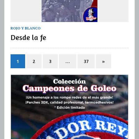
ROJO Y BLANCO
Desde la fe
1
2
3
…
37
»