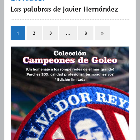
Las palabras de Javier Hernández
1
2
3
…
8
»