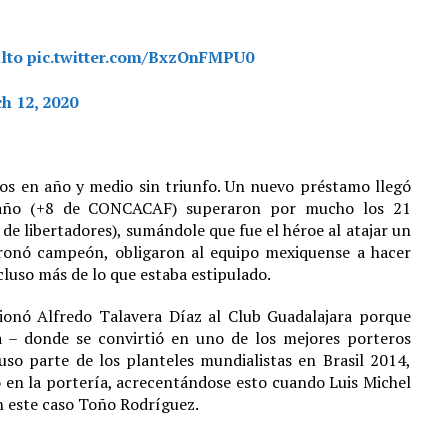
lto
pic.twitter.com/BxzOnFMPU0
h 12, 2020
dos en año y medio sin triunfo. Un nuevo préstamo llegó
 año (+8 de CONCACAF) superaron por mucho los 21
 de libertadores), sumándole que fue el héroe al atajar un
oronó campeón, obligaron al equipo mexiquense a hacer
luso más de lo que estaba estipulado.
ionó Alfredo Talavera Díaz al Club Guadalajara porque
a – donde se convirtió en uno de los mejores porteros
uso parte de los planteles mundialistas en Brasil 2014,
ó en la portería, acrecentándose esto cuando Luis Michel
en este caso Toño Rodríguez.