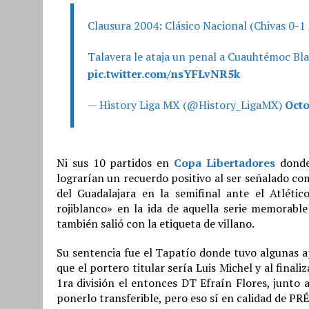
Clausura 2004: Clásico Nacional (Chivas 0-1
Talavera le ataja un penal a Cuauhtémoc Bl
pic.twitter.com/nsYFLvNR5k
— History Liga MX (@History_LigaMX)
Octo
Ni sus 10 partidos en
Copa Libertadores
donde 
lograrían un recuerdo positivo al ser señalado com
del Guadalajara en la semifinal ante el Atlétic
rojiblanco» en la ida de aquella serie memorabl
también salió con la etiqueta de villano.
Su sentencia fue el Tapatío donde tuvo algunas ap
que el portero titular sería Luis Michel y al fina
1ra división el entonces DT Efraín Flores, junto a
ponerlo transferible, pero eso sí en calidad de 