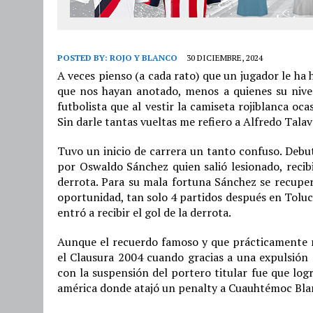
POSTED BY:
ROJO Y BLANCO
30 DICIEMBRE, 2024
A veces pienso (a cada rato) que un jugador le ha
que nos hayan anotado, menos a quienes su nivel
futbolista que al vestir la camiseta rojiblanca o
Sin darle tantas vueltas me refiero a Alfredo Talav
Tuvo un inicio de carrera un tanto confuso. Deb
por Oswaldo Sánchez quien salió lesionado, reci
derrota. Para su mala fortuna Sánchez se recuperó
oportunidad, tan solo 4 partidos después en Toluca
entró a recibir el gol de la derrota.
Aunque el recuerdo famoso y que prácticamente 
el Clausura 2004 cuando gracias a una expulsión
con la suspensión del portero titular fue que log
américa donde atajó un penalty a Cuauhtémoc Blan