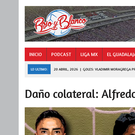
INICIO
PODCAST
LIGA MX
EL GUADALAJ
LO ULTIMO:
20 ABRIL, 2026
|
GOLES: VLADIMIR MORAGREGA P
9 NOVIEMBRE, 2025
|
GOLES: «HORMIGA» GONZÁLEZ CAMPEÓN 
Daño colateral: Alfred
27 JULIO, 2026
|
DE FERRAN A LEAGUES CUP