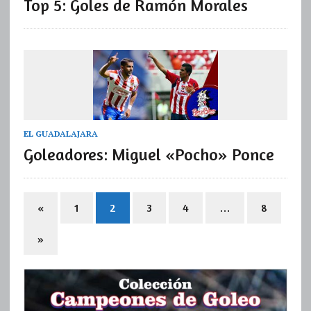
Top 5: Goles de Ramón Morales
EL GUADALAJARA
Goleadores: Miguel «Pocho» Ponce
«
1
2
3
4
…
8
»