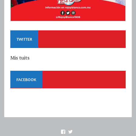
TWITTER
Mis tuits
FACEBOOK
Ver
Ver