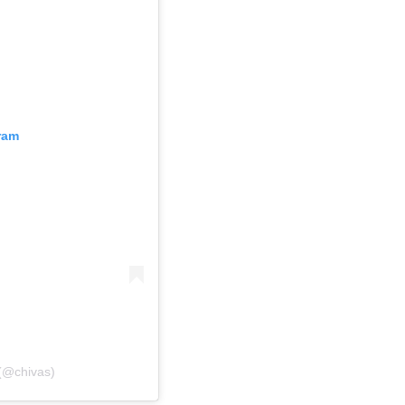
ram
(@chivas)