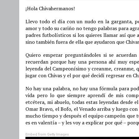
¡Hola Chivahermanos!
Llevo todo el día con un nudo en la garganta, p
amor y todo su cariño no tengo palabras para agra
padres futbolísticos si los quieres llamar así qu
sino también fuera de ella que ayudaron que Chivas
Quiero empezar preguntándoles si se acuerdan 
recuerdan porque hay una persona ahí muy espec
leyenda del Campeonísimo y creanme, creanme, que 
jugar con Chivas y el por qué decidí regresar en Ch
No hay una palabra, no hay una fórmula para pode
vida pero lo que siempre aprendí de mis compa
etcétera, mi abuelo, todas estas leyendas desde
Omar Bravo, el Bofo, el Venado arriba y luego con
mucho tiempo y después el equipo campeón que tu
es en valentía – y les voy a explicar por qué – por
Embed from Getty Images