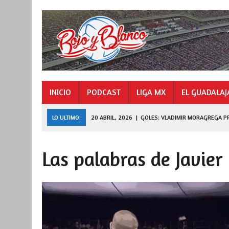
INICIO
PODCAST
LIGA MX
EL GUADALAJ
LO ULTIMO:
9 NOVIEMBRE, 2025
|
GOLES: «HORMIGA» GONZÁ
27 JULIO, 2026
|
DE FERRAN A LEAGUES CUP
Las palabras de Javie
20 ABRIL, 2026
|
GOLES: VLADIMIR MORAGREGA PRIMER CAMPEÓ