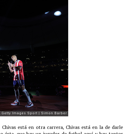
 Chivas está en otra carrera, Chivas está en la de darle
 ésta, que hay un jugador de futbol aquí y hay tantos