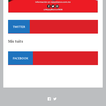
TWITTER
Mis tuits
FACEBOOK
Ver
Ver
perfil
perfil