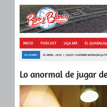
INICIO
PODCAST
LIGA MX
EL GUADALAJ
LO ULTIMO:
20 ABRIL, 2026
|
GOLES: VLADIMIR MORAGREGA P
9 NOVIEMBRE, 2025
|
GOLES: «HORMIGA» GONZÁLEZ CAMPEÓN 
Lo anormal de jugar de
27 JULIO, 2026
|
DE FERRAN A LEAGUES CUP