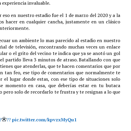
 experiencia invaluable.
so en nuestro estadio fue el 1 de marzo del 2020 y a la
os hacer en cualquier cancha, justamente en un clásico
anteriormente.
ecuar un ambiente lo mas parecido al estadio en nuestro
eñal de televisión, encontrando muchas veces un enlace
ular o el grito del vecino te indica que ya se anotó un gol
l partido lleva 3 minutos de atraso. Batallando con que
y tienes que atenderlas, que te hacen comentarios que por
gan tan feo, ese tipo de comentarios que normalmente te
el lugar donde estas, con ese tipo de situaciones solo
se momento en casa, que deberías estar en tu butaca
 pero solo de recordarlo te frustra y te resignas a lo que
?
??
pic.twitter.com/kpvzxMyQu1