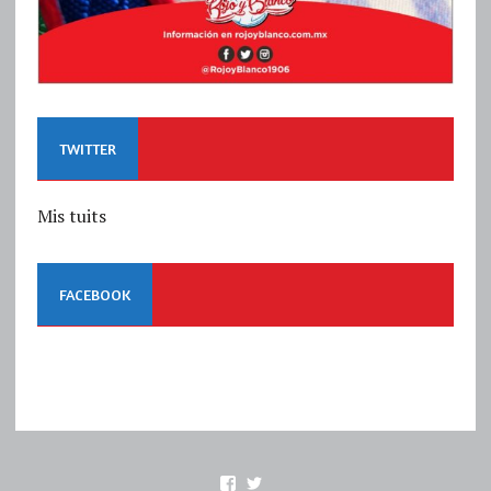
TWITTER
Mis tuits
FACEBOOK
Ver
Ver