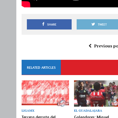
SHARE
TWEET
Previous po
RELATED ARTICLES
LIGAMX
EL GUADALAJARA
Tercera derrota del
Goleadores: Miguel