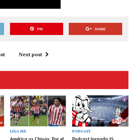
PIN
SHARE
st
Next post
LIGA MX
PODCAST
América vs Chivas: Por el
Podcast Jornada 15,