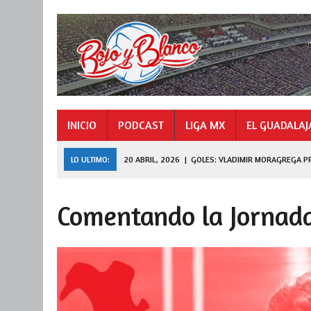
INICIO
PODCAST
LIGA MX
EL GUADALAJ
LO ULTIMO:
20 ABRIL, 2026
|
GOLES: VLADIMIR MORAGREGA P
9 NOVIEMBRE, 2025
|
GOLES: «HORMIGA» GONZÁLEZ CAMPEÓN 
Comentando la Jornada
27 JULIO, 2026
|
DE FERRAN A LEAGUES CUP