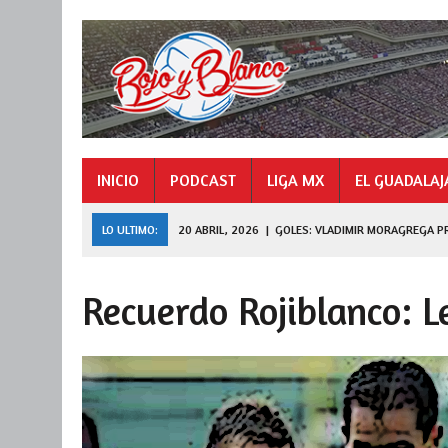
INICIO
PODCAST
LIGA MX
EL GUADALAJ
LO ULTIMO:
20 ABRIL, 2026
|
GOLES: VLADIMIR MORAGREGA P
9 NOVIEMBRE, 2025
|
GOLES: «HORMIGA» GONZÁLEZ CAMPEÓN 
Recuerdo Rojiblanco: L
27 JULIO, 2026
|
DE FERRAN A LEAGUES CUP