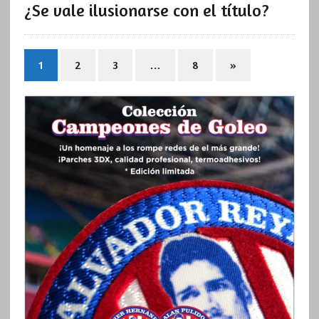
¿Se vale ilusionarse con el título?
1
2
3
…
8
»