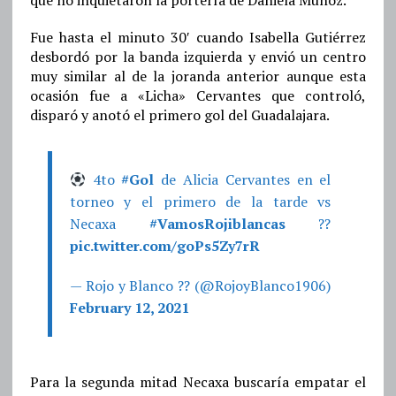
que no inquietaron la portería de Daniela Muñoz.
Fue hasta el minuto 30′ cuando Isabella Gutiérrez
desbordó por la banda izquierda y envió un centro
muy similar al de la joranda anterior aunque esta
ocasión fue a «Licha» Cervantes que controló,
disparó y anotó el primero gol del Guadalajara.
4to
#Gol
de Alicia Cervantes en el
torneo y el primero de la tarde vs
Necaxa
#VamosRojiblancas
??
pic.twitter.com/goPs5Zy7rR
— Rojo y Blanco ?? (@RojoyBlanco1906)
February 12, 2021
Para la segunda mitad Necaxa buscaría empatar el