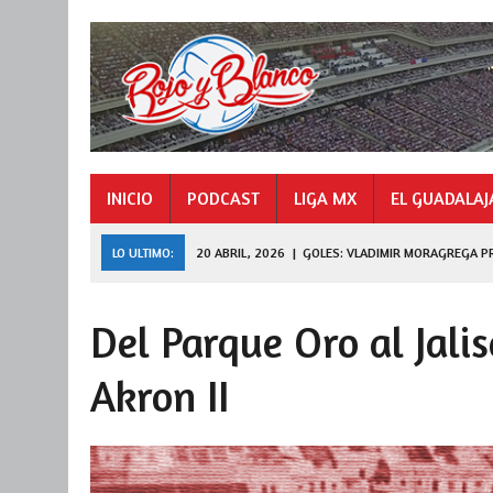
INICIO
PODCAST
LIGA MX
EL GUADALAJ
LO ULTIMO:
20 ABRIL, 2026
|
GOLES: VLADIMIR MORAGREGA P
9 NOVIEMBRE, 2025
|
GOLES: «HORMIGA» GONZÁLEZ CAMPEÓN 
Del Parque Oro al Jalis
27 JULIO, 2026
|
DE FERRAN A LEAGUES CUP
Akron II