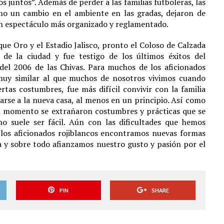
 juntos”. Además de perder a las familias futboleras, las
o un cambio en el ambiente en las gradas, dejaron de
 un espectáculo más organizado y reglamentado.
que Oro y el Estadio Jalisco, pronto el Coloso de Calzada
 de la ciudad y fue testigo de los últimos éxitos del
el 2006 de las Chivas. Para muchos de los aficionados
muy similar al que muchos de nosotros vivimos cuando
ertas costumbres, fue más difícil convivir con la familia
darse a la nueva casa, al menos en un principio. Así como
su momento se extrañaron costumbres y prácticas que se
no suele ser fácil. Aún con las dificultades que hemos
 los aficionados rojiblancos encontramos nuevas formas
a y sobre todo afianzamos nuestro gusto y pasión por el
PIN
SHARE