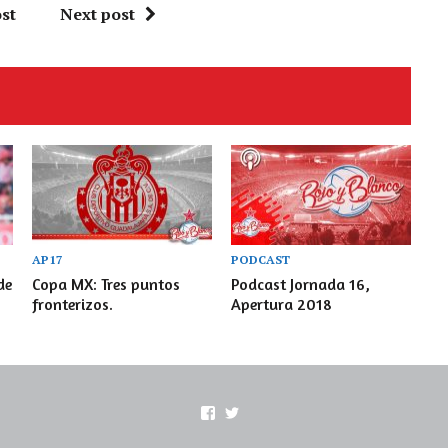
st
Next post
AP17
PODCAST
de
Copa MX: Tres puntos
Podcast Jornada 16,
fronterizos.
Apertura 2018
Ver
Ver
perfil
perfil
de
de