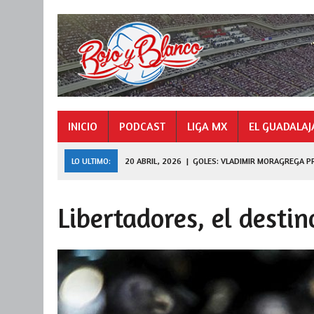
INICIO
PODCAST
LIGA MX
EL GUADALAJ
LO ULTIMO:
20 ABRIL, 2026
|
GOLES: VLADIMIR MORAGREGA P
9 NOVIEMBRE, 2025
|
GOLES: «HORMIGA» GONZÁLEZ CAMPEÓN 
Libertadores, el destin
27 JULIO, 2026
|
DE FERRAN A LEAGUES CUP