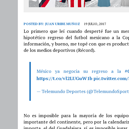
POSTED BY:
JUAN URIBE MUÑOZ
19 JULIO, 2017
Lo primero que leí cuando desperté fue un me
hipotético regreso del futbol mexicano a la Co
información, y bueno, me topé con que es producto
de los medios deportivos (Récord).
México ya negocia su regreso a la
#
https://t.co/vl2LUGuW1b
pic.twitter.co
— Telemundo Deportes (@TelemundoSport
No es imposible para la mayoría de los equipo
importante del continente, pero por la calendari
importa, el del Guadalajara, sí es imposible juga