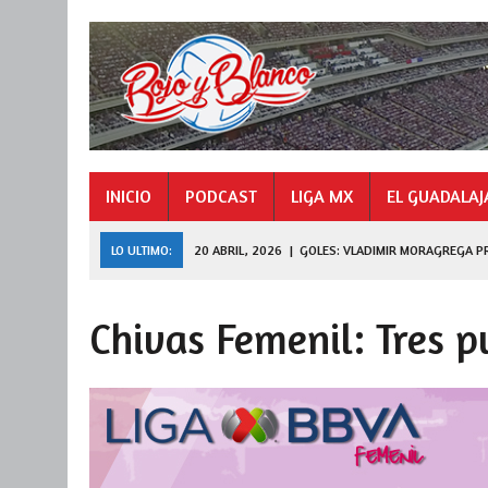
INICIO
PODCAST
LIGA MX
EL GUADALAJ
LO ULTIMO:
20 ABRIL, 2026
|
GOLES: VLADIMIR MORAGREGA P
9 NOVIEMBRE, 2025
|
GOLES: «HORMIGA» GONZÁ
27 JULIO, 2026
|
DE FERRAN A LEAGUES CUP
Chivas Femenil: Tres 