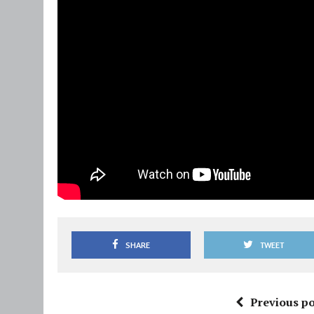
SHARE
TWEET
Previous po