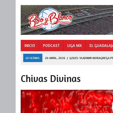
INICIO
PODCAST
LIGA MX
EL GUADALAJ
LO ULTIMO:
20 ABRIL, 2026
|
GOLES: VLADIMIR MORAGREGA P
9 NOVIEMBRE, 2025
|
GOLES: «HORMIGA» GONZÁLEZ CAMPEÓN 
Chivas Divinas
27 JULIO, 2026
|
DE FERRAN A LEAGUES CUP