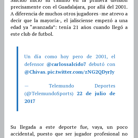
Salcido inició su camino en la primera división
precisamente con el Guadalajara, por allá del 2001.
A diferencia de muchos otros jugadores -me atrevo a
decir que la mayoría-, el jalisciense empezó a una
edad ya “avanzada”: tenía 21 años cuando llegó a
este club de futbol.
Un día como hoy pero de 2001, el
defensor
@carlossalcido7
debutó con
@Chivas
.
pic.twitter.com/zNG2QDyrJy
— Telemundo Deportes
(@TelemundoSports)
22 de julio de
2017
Su llegada a este deporte fue, vaya, un poco
accidental, puesto que ser jugador profesional no