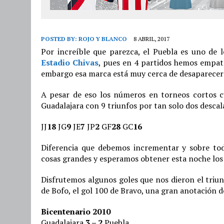
POSTED BY:
ROJO Y BLANCO
8 ABRIL, 2017
Por increíble que parezca, el Puebla es uno de 
Estadio Chivas
, pues en 4 partidos hemos empat
embargo esa marca está muy cerca de desaparecer 
A pesar de eso los números en torneos cortos c
Guadalajara con 9 triunfos por tan solo dos descal
JJ
18
JG
9
JE
7
JP
2
GF
28
GC
16
Diferencia que debemos incrementar y sobre tod
cosas grandes y esperamos obtener esta noche los
Disfrutemos algunos goles que nos dieron el triun
de Bofo, el gol 100 de Bravo, una gran anotación 
Bicentenario 2010
Guadalajara
3 – 2
Puebla