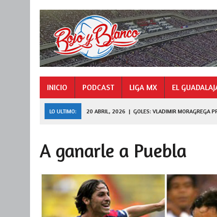
INICIO
PODCAST
LIGA MX
EL GUADALAJ
LO ULTIMO:
20 ABRIL, 2026
|
GOLES: VLADIMIR MORAGREGA P
9 NOVIEMBRE, 2025
|
GOLES: «HORMIGA» GONZÁLEZ CAMPEÓN 
A ganarle a Puebla
27 JULIO, 2026
|
DE FERRAN A LEAGUES CUP