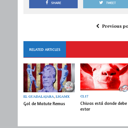
SHARE
TWEET
Previous po
RELATED ARTICLES
CL17
EL GUADALAJARA
,
LIGAMX
Chivas está donde debe
Gol de Matute Remus
estar