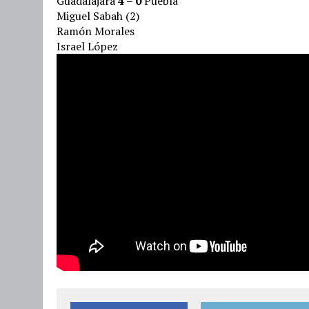
Guadalajara
4 – 0
Puebla
Miguel Sabah (2)
Ramón Morales
Israel López