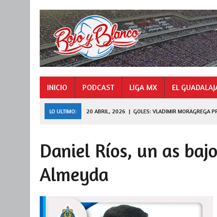
INICIO
PODCAST
LIGA MX
EL GUADALAJ
LO ULTIMO:
20 ABRIL, 2026
|
GOLES: VLADIMIR MORAGREGA P
9 NOVIEMBRE, 2025
|
GOLES: «HORMIGA» GONZÁLEZ CAMPEÓN 
Daniel Ríos, un as baj
27 JULIO, 2026
|
DE FERRAN A LEAGUES CUP
Almeyda