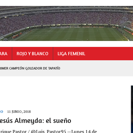
ARA
ROJO Y BLANCO
LIGA FEMENIL
RIMER CAMPEÓN GOLEADOR DE TAPATÍO
GOLEADOR
CO
11 JUNIO, 2018
Jesús Almeyda: el sueño
nrique Pastor / @Luis_Pastor95 —Lunes 14 de