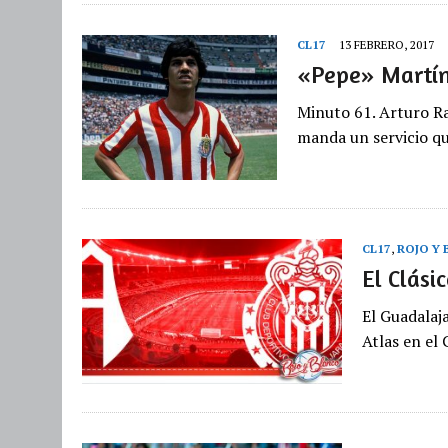
CL17
13 FEBRERO, 2017
«Pepe» Martín
Minuto 61. Arturo Ra
manda un servicio q
CL17
,
ROJO Y
El Clási
El Guadalaj
Atlas en el