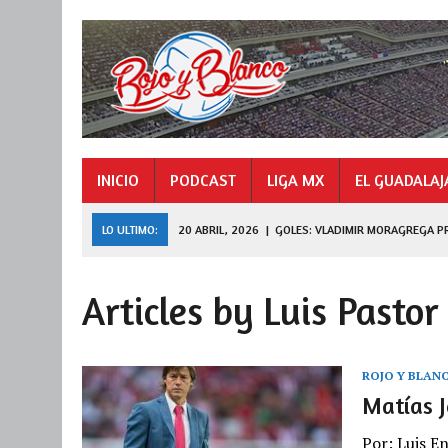
INICIO
PODCAST
LIGA MX
EL GUADALAJ
LO ULTIMO:
20 ABRIL, 2026
|
GOLES: VLADIMIR MORAGREGA P
9 NOVIEMBRE, 2025
|
GOLES: «HORMIGA» GONZÁLEZ CAMPEÓN 
Articles by Luis Pastor
27 JULIO, 2026
|
DE FERRAN A LEAGUES CUP
ROJO Y BLAN
Matías 
Por: Luis E