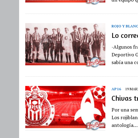
ROJO Y BLAN
Lo corre
-Algunos fr
Deportivo G
sabía una c
AP16
19 MAR
Chivas t
Por una sem
Los rojibla
antología…