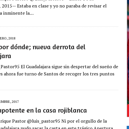
 2015— Estaba en clase y yo no paraba de revisar el
ra inminente la…
ERO, 2018
por dónde; nueva derrota del
jara
Pastor95 El Guadalajara sigue sin despertar del sueño de
es ahora fue turno de Santos de recoger los tres puntos
EMBRE, 2017
mpotente en la casa rojiblanca
nrique Pastor @luis_pastor95 Ni por el orgullo de la
uadalajara pudo sacar la casta en este trágico Apertura