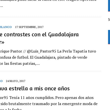
n…
M
 BLANCO
17 SEPTIEMBRE, 2017
 contrastes con el Guadalajara
r»
nrique Pastor // @Luis_Pastor95 La Perla Tapatía tuvo
onfusa de futbol. El Guadalajara, pintado de verde
r las fiestas patrias,…
CO
24 MAYO, 2017
va estrella a mis once años
r95 Tenía 11 años cumplidos. Pero apenas dos años
 sido brutalmente traumado por la emergente moda de
ue a la fecha…