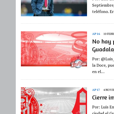
Septiembre,
teléfono. E
AP16
10 FEBR
No hay 
Guadala
Por: @Luis_
la Doce, pu
en el…
AP17
4 NOVI
Cierre i
Por: Luis E
ciudad el G