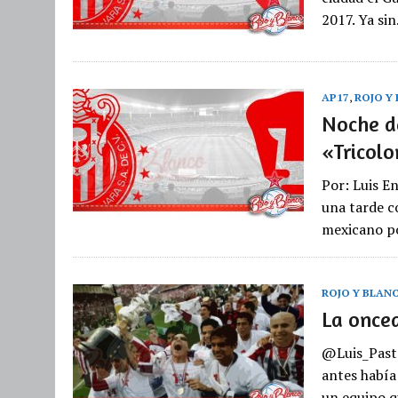
2017. Ya si
AP17
,
ROJO Y
Noche de
«Tricolo
Por: Luis E
una tarde c
mexicano po
ROJO Y BLAN
La oncea
@Luis_Pasto
antes había
un equipo q