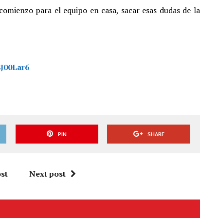
omienzo para el equipo en casa, sacar esas dudas de la
8J00Lar6
PIN
SHARE
st
Next post