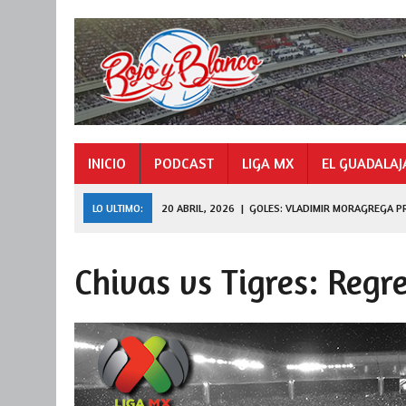
INICIO
PODCAST
LIGA MX
EL GUADALAJ
LO ULTIMO:
20 ABRIL, 2026
|
GOLES: VLADIMIR MORAGREGA P
9 NOVIEMBRE, 2025
|
GOLES: «HORMIGA» GONZÁLEZ CAMPEÓN 
Chivas vs Tigres: Regre
27 JULIO, 2026
|
DE FERRAN A LEAGUES CUP