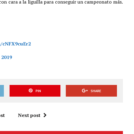
 con cara a la liguilla para conseguir un campeonato más.
om/cNFX9cuEr2
, 2019
PIN
SHARE
st
Next post