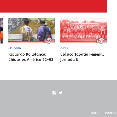
LIGAMX
AP17
Recuerdo Rojiblanco:
Clásico Tapatío Femenil,
Chivas vs América 92-93
Jornada 8
Ver
Ver
perfil
perfil
de
de
rojoyblanco1906
rojoyblanco1906
en
en
INICIO
PODCAS
Facebook
Twitter