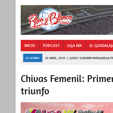
INICIO
PODCAST
LIGA MX
EL GUADALAJ
LO ULTIMO:
20 ABRIL, 2026
|
GOLES: VLADIMIR MORAGREGA P
9 NOVIEMBRE, 2025
|
GOLES: «HORMIGA» GONZÁLEZ CAMPEÓN 
Chivas Femenil: Primer
27 JULIO, 2026
|
DE FERRAN A LEAGUES CUP
triunfo