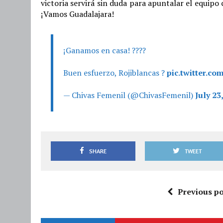
victoria servirá sin duda para apuntalar el equipo
¡Vamos Guadalajara!
¡Ganamos en casa! ????
Buen esfuerzo, Rojiblancas ?
pic.twitter.c
— Chivas Femenil (@ChivasFemenil)
July 23
SHARE
TWEET
Previous po