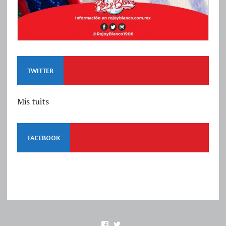
TWITTER
Mis tuits
FACEBOOK
Ver
Ver