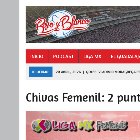
INICIO
PODCAST
LIGA MX
EL GUADALAJ
LO ULTIMO:
9 NOVIEMBRE, 2025
|
GOLES: «HORMIGA» GONZÁ
27 JULIO, 2026
|
DE FERRAN A LEAGUES CUP
Chivas Femenil: 2 pun
20 ABRIL, 2026
|
GOLES: VLADIMIR MORAGREGA PRIMER CAMPEÓ