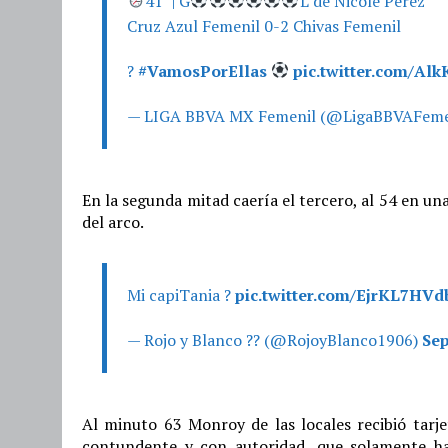
41´ | G
L de Nicole Pérez
Cruz Azul Femenil 0-2 Chivas Femenil
?
#VamosPorEllas
pic.twitter.com/A
— LIGA BBVA MX Femenil (@LigaBBVAFeme
En la segunda mitad caería el tercero, al 54 en u
del arco.
Mi capiTania ?
pic.twitter.com/EjrKL7HVd
— Rojo y Blanco ?? (@RojoyBlanco1906)
Sep
Al minuto 63 Monroy de las locales recibió tarje
contundente y con autoridad, que solamente ha