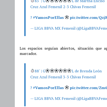
83´ | G
L de Martha Enciso
Cruz Azul Femenil 2-3 Chivas Femenil
?
#VamosPorEllas
pic.twitter.com/Qz
— LIGA BBVA MX Femenil (@LigaBBVAFeme
Los espacios seguían abiertos, situación que 
marcador.
88´ | G
L de Brenda León
Cruz Azul Femenil 3-3 Chivas Femenil
?
#VamosPorEllas
pic.twitter.com/Z
— LIGA BBVA MX Femenil (@LigaBBVAFeme