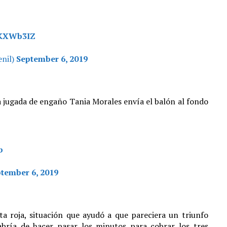
lkKXWb3IZ
nil)
September 6, 2019
na jugada de engaño Tania Morales envía el balón al fondo
b
tember 6, 2019
ta roja, situación que ayudó a que pareciera un triunfo
bría de hacer pasar los minutos para cobrar los tres