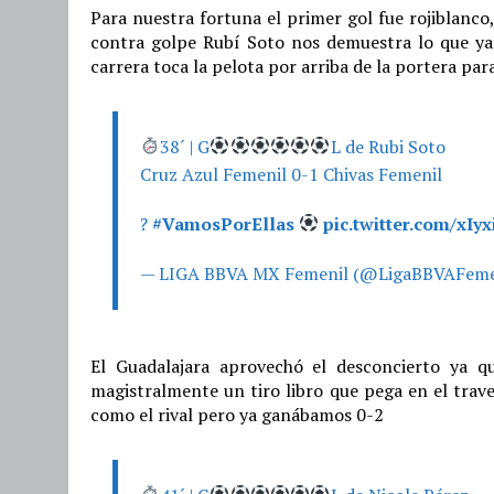
Para nuestra fortuna el primer gol fue rojiblanco
contra golpe Rubí Soto nos demuestra lo que ya s
carrera toca la pelota por arriba de la portera pa
38´ | G
L de Rubi Soto
Cruz Azul Femenil 0-1 Chivas Femenil
?
#VamosPorEllas
pic.twitter.com/xIy
— LIGA BBVA MX Femenil (@LigaBBVAFeme
El Guadalajara aprovechó el desconcierto ya q
magistralmente un tiro libro que pega en el trave
como el rival pero ya ganábamos 0-2