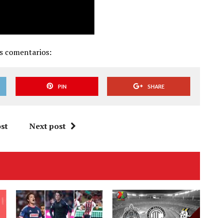
us comentarios:
PIN
SHARE
st
Next post