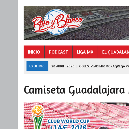
INICIO
PODCAST
LIGA MX
EL GUADALAJ
LO ULTIMO:
20 ABRIL, 2026
|
GOLES: VLADIMIR MORAGREGA P
9 NOVIEMBRE, 2025
|
GOLES: «HORMIGA» GONZÁLEZ CAMPEÓN 
Camiseta Guadalajara 
27 JULIO, 2026
|
DE FERRAN A LEAGUES CUP