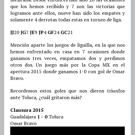
que los hemos recibido y 7 son las victorias que
logramos ante ellos, nueve han sido los empates y
solamente 4 derrotas todas estas en torneo de liga.
JJ
20
JG
7
JE
9
JP
4
GF
24
GC
21
Mención aparte los juegos de liguilla, en la que nos
hemos enfrentado en casa en 7 ocasiones donde
ganamos tres veces, empatamos dos y perdimos
otros dos. Un juego más por la Copa MX en el
apertura 2015 donde ganamos 1-0 con gol de Omar
Bravo.
Recordemos estos goles que nos dieron triunfos
ante Toluca, ¿cuál gritaron más?
Clausura 2015
Guadalajara
1 – 0
Toluca
Omar Bravo