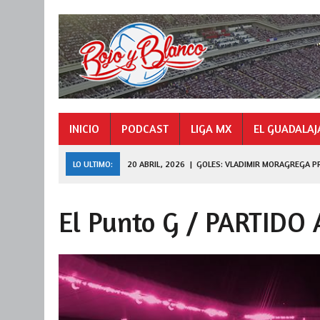
INICIO
PODCAST
LIGA MX
EL GUADALAJ
LO ULTIMO:
20 ABRIL, 2026
|
GOLES: VLADIMIR MORAGREGA P
9 NOVIEMBRE, 2025
|
GOLES: «HORMIGA» GONZÁLEZ CAMPEÓN 
El Punto G / PARTIDO
27 JULIO, 2026
|
DE FERRAN A LEAGUES CUP