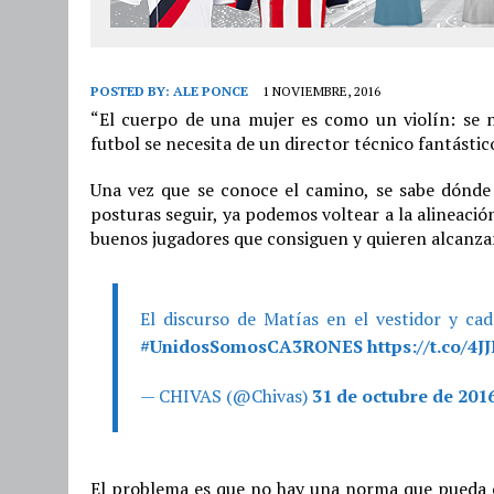
POSTED BY:
ALE PONCE
1 NOVIEMBRE, 2016
“El cuerpo de una mujer es como un violín: se n
futbol se necesita de un director técnico fantástic
Una vez que se conoce el camino, se sabe dónde 
posturas seguir, ya podemos voltear a la alineació
buenos jugadores que consiguen y quieren alcanzar 
El discurso de Matías en el vestidor y ca
#UnidosSomosCA3RONES
https://t.co/4
— CHIVAS (@Chivas)
31 de octubre de 201
El problema es que no hay una norma que pueda c