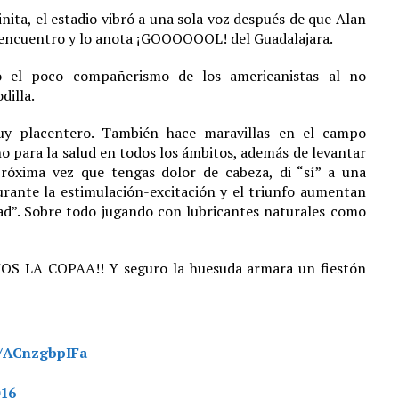
inita, el estadio vibró a una sola voz después de que Alan
el encuentro y lo anota ¡GOOOOOOL! del Guadalajara.
ó el poco compañerismo de los americanistas al no
dilla.
uy placentero. También hace maravillas en el campo
no para la salud en todos los ámbitos, además de levantar
róxima vez que tengas dolor de cabeza, di “sí” a una
durante la estimulación-excitación y el triunfo aumentan
dad”. Sobre todo jugando con lubricantes naturales como
OS LA COPAA!! Y seguro la huesuda armara un fiestón
m/ACnzgbpIFa
016