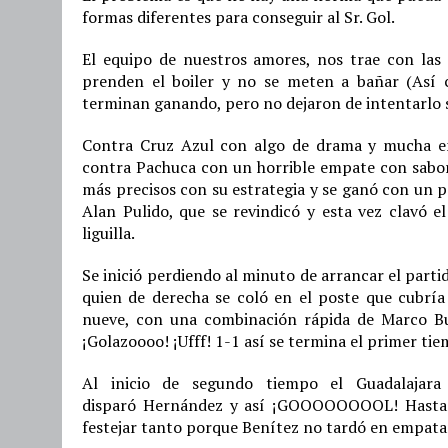
formas diferentes para conseguir al Sr. Gol.
El equipo de nuestros amores, nos trae con las
prenden el boiler y no se meten a bañar (Así 
terminan ganando, pero no dejaron de intentarlo s
Contra Cruz Azul con algo de drama y mucha em
contra Pachuca con un horrible empate con sabor 
más precisos con su estrategia y se ganó con un 
Alan Pulido, que se revindicó y esta vez clavó el
liguilla.
Se inició perdiendo al minuto de arrancar el partid
quien de derecha se coló en el poste que cubrí
nueve, con una combinación rápida de Marco Bu
¡Golazoooo! ¡Ufff! 1-1 así se termina el primer ti
Al inicio de segundo tiempo el Guadalajar
disparó Hernández y así ¡GOOOOOOOOL! Hasta la
festejar tanto porque Benítez no tardó en empatar