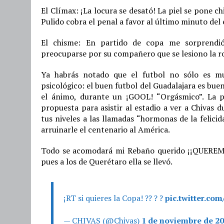
El Clímax: ¡La locura se desató! La piel se pone ch
Pulido cobra el penal a favor al último minuto d
El chisme: En partido de copa me sorprendi
preocuparse por su compañero que se lesiono la ro
Ya habrás notado que el futbol no sólo es m
psicológico: el buen futbol del Guadalajara es bue
el ánimo, durante un ¡GOOL! “Orgásmico”. La p
propuesta para asistir al estadio a ver a Chivas 
tus niveles a las llamadas “hormonas de la felici
arruinarle el centenario al América.
Todo se acomodará mi Rebaño querido ¡¡QUEREM
pues a los de Querétaro ella se llevó.
¡RT si quieres la Copa! ?? ? ?
pic.twitter.co
— CHIVAS (@Chivas)
1 de noviembre de 2