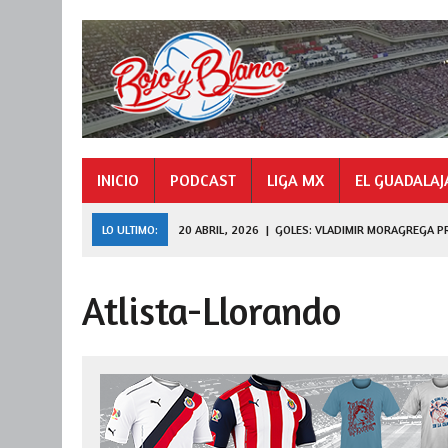
INICIO
PODCAST
LIGA MX
EL GUADALAJ
LO ULTIMO:
20 ABRIL, 2026
|
GOLES: VLADIMIR MORAGREGA P
9 NOVIEMBRE, 2025
|
GOLES: «HORMIGA» GONZÁLEZ CAMPEÓN 
Atlista-Llorando
27 JULIO, 2026
|
DE FERRAN A LEAGUES CUP