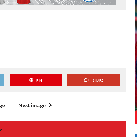
PIN
SHARE
ge
Next image
O"