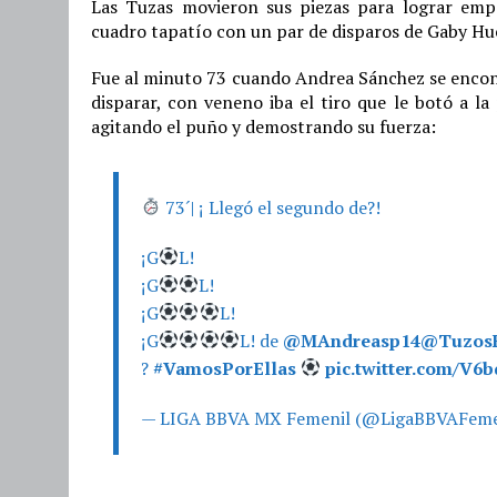
Las Tuzas movieron sus piezas para lograr empa
cuadro tapatío con un par de disparos de Gaby Huer
Fue al minuto 73 cuando Andrea Sánchez se encontr
disparar, con veneno iba el tiro que le botó a la
agitando el puño y demostrando su fuerza:
73´| ¡ Llegó el segundo de?!
¡G
L!
¡G
L!
¡G
L!
¡G
L! de
@MAndreasp14
@TuzosF
?
#VamosPorEllas
pic.twitter.com/V
— LIGA BBVA MX Femenil (@LigaBBVAFeme