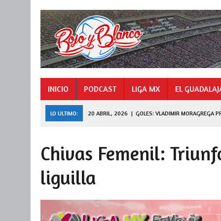
INICIO
PODCAST
LIGA MX
EL GUADALAJ
LO ULTIMO:
20 ABRIL, 2026
|
GOLES: VLADIMIR MORAGREGA P
9 NOVIEMBRE, 2025
|
GOLES: «HORMIGA» GONZÁLEZ CAMPEÓN 
Chivas Femenil: Triunf
27 JULIO, 2026
|
DE FERRAN A LEAGUES CUP
liguilla