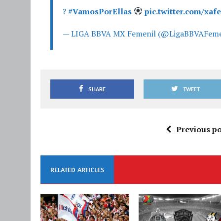
?
#VamosPorEllas
pic.twitter.com/xaf
— LIGA BBVA MX Femenil (@LigaBBVAFeme
SHARE
TWEET
Previous po
RELATED ARTICLES