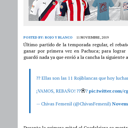
POSTED BY:
ROJO Y BLANCO
11 NOVIEMBRE, 2019
Último partido de la temporada regular, el rebaño
ganar por primera vez en Pachuca; para lograr 
guardó nada ya que envió a la cancha la siguiente a
?? Ellas son las 11 Rojiblancas que hoy luchar
¡VAMOS, REBAÑO! ??
?
pic.twitter.com
— Chivas Femenil (@ChivasFemenil)
Novemb
Durante la primera mitad el Guadalajara se mostr