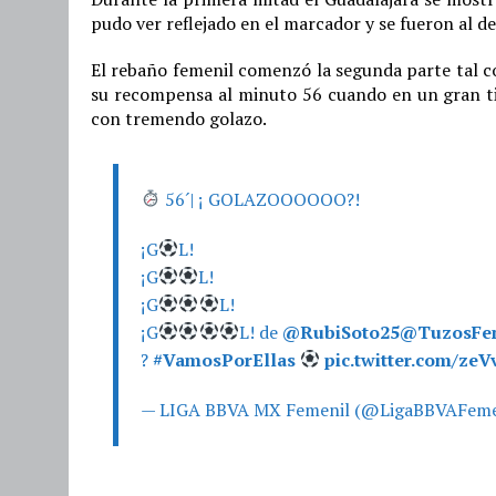
pudo ver reflejado en el marcador y se fueron al 
El rebaño femenil comenzó la segunda parte tal c
su recompensa al minuto 56 cuando en un gran ti
con tremendo golazo.
56´| ¡ GOLAZOOOOOO?!
¡G
L!
¡G
L!
¡G
L!
¡G
L! de
@RubiSoto25
@TuzosFe
?
#VamosPorEllas
pic.twitter.com/ze
— LIGA BBVA MX Femenil (@LigaBBVAFeme