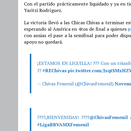
Con el partido prácticamente liquidado y ya en
Yaritzi Rodríguez.
La victoria llevó a las Chicas Chivas a terminar
esperando al América en 4tos de final a quienes
y
con ansias el pase a la semifinal para poder disp
apoyo no quedará.
¡ESTAMOS EN LIGUILLA! ??? Con un triunfo 
??
#REChivas
pic.twitter.com/JxqtSMxH
— Chivas Femenil (@ChivasFemenil)
Novemb
????¡BIENVENIDAS! ????
@ChivasFemenil
a
#LigaBBVAMXFemenil