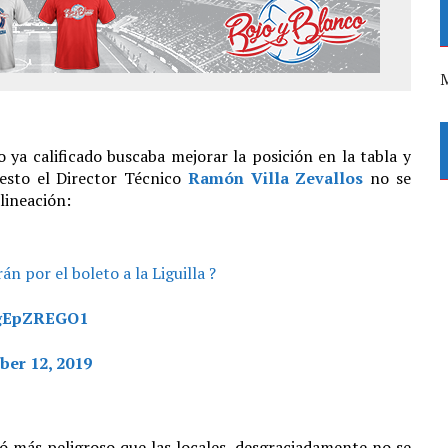
M
 ya calificado buscaba mejorar la posición en la tabla y
esto el Director Técnico
Ramón Villa Zevallos
no se
lineación:
án por el boleto a la Liguilla ?
/cgEpZREGO1
er 12, 2019
ó más peligroso que las locales, desgraciadamente no se