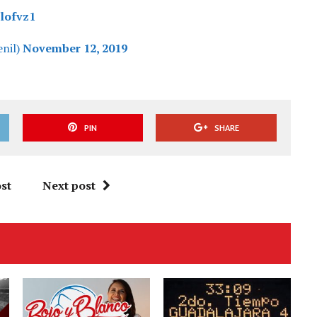
elofvz1
nil)
November 12, 2019
PIN
SHARE
st
Next post