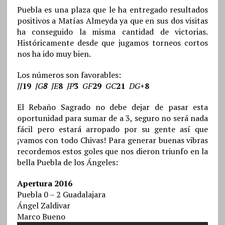
Puebla es una plaza que le ha entregado resultados
positivos a Matías Almeyda ya que en sus dos visitas
ha conseguido la misma cantidad de victorias.
Históricamente desde que jugamos torneos cortos
nos ha ido muy bien.
Los números son favorables:
JJ
19
JG
8
JE
8
JP
3
GF
29
GC
21
DG
+8
El Rebaño Sagrado no debe dejar de pasar esta
oportunidad para sumar de a 3, seguro no será nada
fácil pero estará arropado por su gente así que
¡vamos con todo Chivas! Para generar buenas vibras
recordemos estos goles que nos dieron triunfo en la
bella Puebla de los Ángeles:
Apertura 2016
Puebla 0 – 2 Guadalajara
Ángel Zaldivar
Marco Bueno